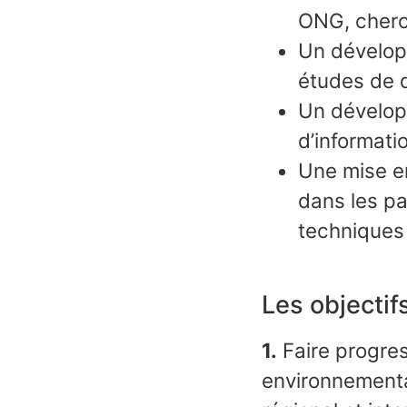
ONG, cherch
Un développ
études de q
Un dévelop
d’informati
Une mise en
dans les pa
techniques 
Les objectif
1.
Faire progres
environnemental