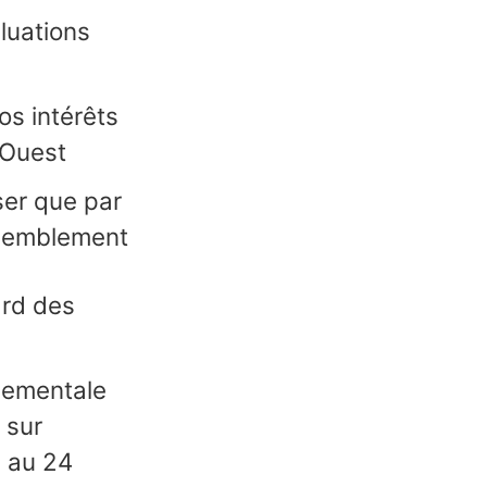
luations
os intérêts
’Ouest
ser que par
ssemblement
ard des
nnementale
 sur
2 au 24