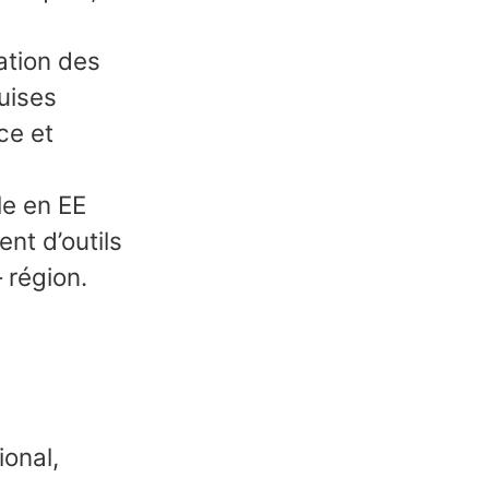
ation des
uises
ce et
le en EE
nt d’outils
 région.
ional,