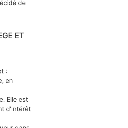
écidé de
IEGE ET
t :
e, en
. Elle est
 d’Intérêt
gueur dans