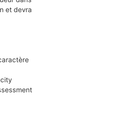
n et devra
caractère
acity
Assessment