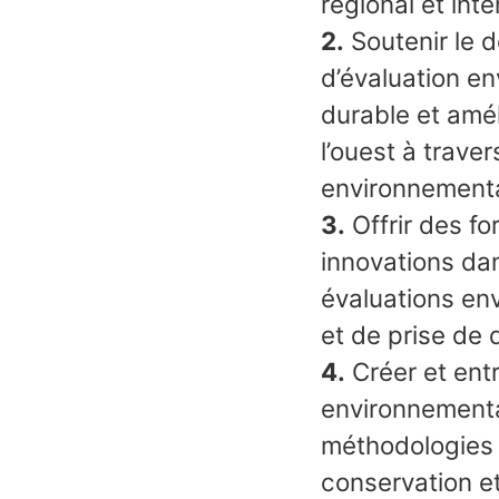
régional et inte
2.
Soutenir le 
d’évaluation e
durable et amél
l’ouest à traver
environnementa
3.
Offrir des f
innovations dans
évaluations env
et de prise de 
4.
Créer et entr
environnemental
méthodologies 
conservation et