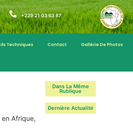
+229 21 03 63 87
ils Techniques
Contact
Gallérie De Photos
Dans La Même
Rublique
Dernière Actualité
 en Afrique,