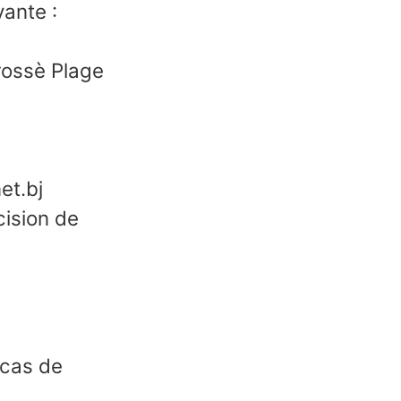
vante :
rossè Plage
et.bj
cision de
 cas de