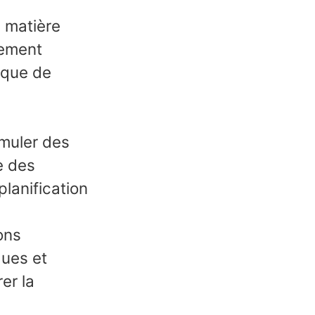
 matière
pement
ique de
imuler des
e des
lanification
ons
ques et
er la