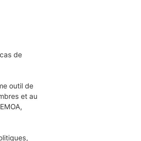
 cas de
e outil de
embres et au
 UEMOA,
litiques,