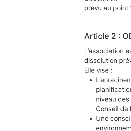
prévu au point 
Article 2 : 
L’association 
dissolution pré
Elle vise :
L’enracinem
planificati
niveau des
Conseil de l
Une conscie
environneme