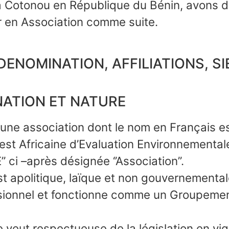
 Cotonou en République du Bénin, avons d
r en Association comme suite.
 : DENOMINATION, AFFILIATIONS, S
NATION ET NATURE
é une association dont le nom en Français es
est Africaine d’Evaluation Environnemental
’ ci –après désignée ‘’Association’’.
st apolitique, laïque et non gouvernementale
sionnel et fonctionne comme un Groupement
e veut respectueuse de la législation en vi