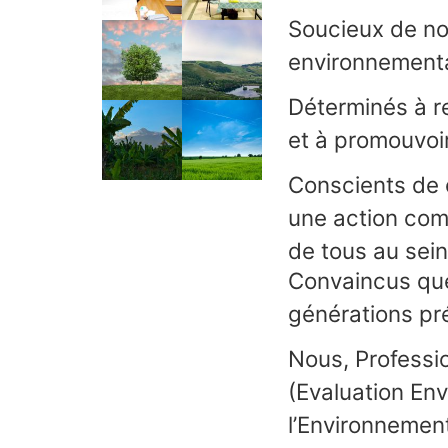
Soucieux de not
environnementa
Déterminés à re
et à promouvoi
Conscients de 
une action com
de tous au sein
Convaincus que
générations pré
Nous, Professio
(Evaluation En
l’Environnement