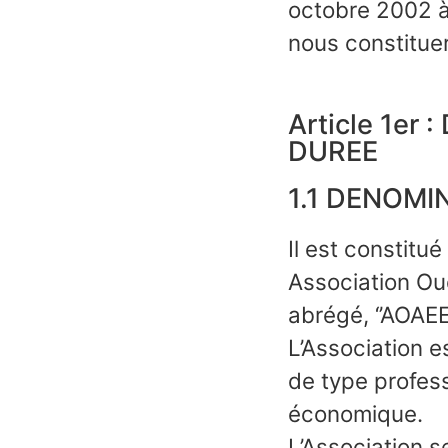
octobre 2002 à
nous constitue
Article 1er
DUREE
1.1 DENOMI
Il est constitu
Association Ou
abrégé, ‘’AOAEE’
L’Association e
de type profes
économique.
L’Association s