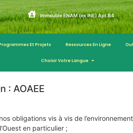
Immeuble ENAM (ex INE) Apt.B4
Programmes Et Projets
Ressources En Ligne
Out
Choisir Votre Langue
on : AOAEE
os obligations vis à vis de l’environnement
l’Ouest en particulier ;