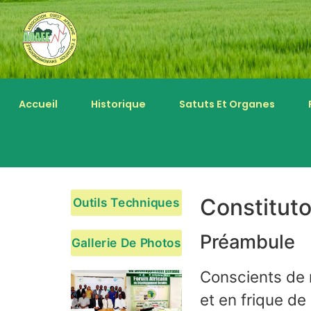
Accueil
Historique
Satuts Et Organes
Constitut
Outils Techniques
Préambule
Gallerie De Photos
Conscients de n
et en frique de 